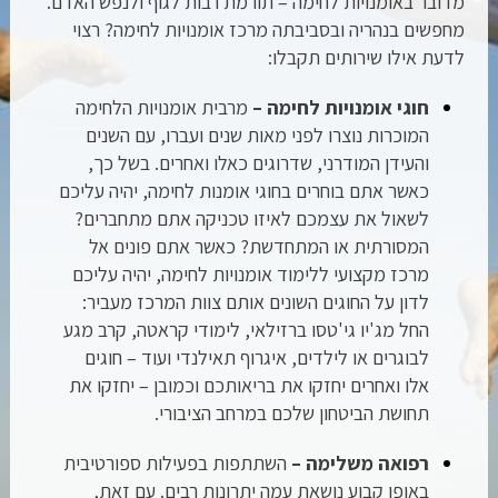
מדובר באומנויות לחימה – תורמת רבות לגוף ולנפש האדם.
מחפשים בנהריה ובסביבתה מרכז אומנויות לחימה? רצוי
לדעת אילו שירותים תקבלו:
חוגי אומנויות לחימה –
מרבית אומנויות הלחימה
המוכרות נוצרו לפני מאות שנים ועברו, עם השנים
והעידן המודרני, שדרוגים כאלו ואחרים. בשל כך,
כאשר אתם בוחרים בחוגי אומנות לחימה, יהיה עליכם
לשאול את עצמכם לאיזו טכניקה אתם מתחברים?
המסורתית או המתחדשת? כאשר אתם פונים אל
מרכז מקצועי ללימוד אומנויות לחימה, יהיה עליכם
לדון על החוגים השונים אותם צוות המרכז מעביר:
החל מג'יו גי'טסו ברזילאי, לימודי קראטה, קרב מגע
לבוגרים או לילדים, איגרוף תאילנדי ועוד – חוגים
אלו ואחרים יחזקו את בריאותכם וכמובן – יחזקו את
תחושת הביטחון שלכם במרחב הציבורי.
רפואה משלימה –
השתתפות בפעילות ספורטיבית
באופן קבוע נושאת עמה יתרונות רבים. עם זאת,